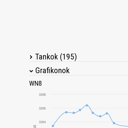
Tankok (195)
Grafikonok
Tank neve
M
WN8
Object 452K
3268
Škoda T 56
3266
FV4005 Stage II
3264