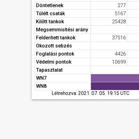
Döntetlenek
277
Túlélt csaták
5167
Kilőtt tankok
25428
Megsemmisítési arány
Felderített tankok
37516
Okozott sebzés
Foglalási pontok
4426
Védelmi pontok
10699
Tapasztalat
WN7
WN8
Létrehozva:
2021. 07. 05. 19:15 UTC