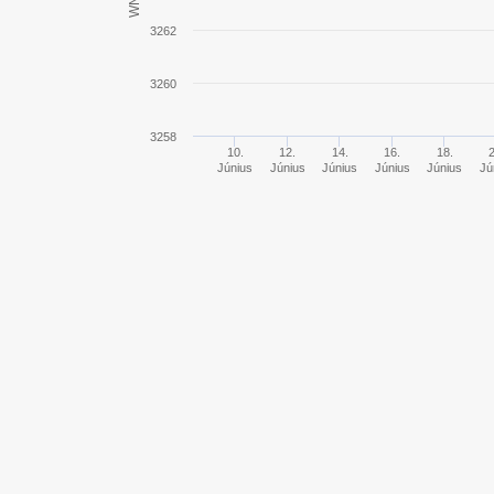
WN8
MBT-B
3262
3260
Object 780
3258
Panhard EBR 105
10.
12.
14.
16.
18.
Június
Június
Június
Június
Június
Jú
Lion
Caliban
Black Rock
BZ-176
Bat.-Châtillon 25 t