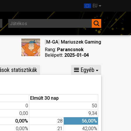
EU
[
M-GA
]
Mariuszek Gaming
Rang:
Parancsnok
Belépett:
2025-01-04
sok statisztikák
Egyéb
Elmúlt 30 nap
0
50
0,00
9,34
0,00%
28
56,00%
0,00%
21
42,00%