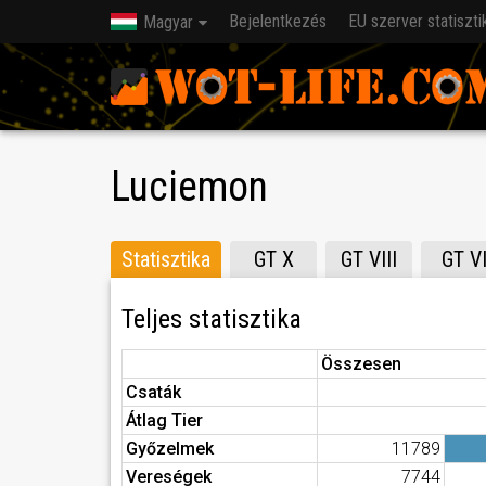
Bejelentkezés
EU szerver statiszti
Magyar
Luciemon
Statisztika
GT X
GT VIII
GT V
Teljes statisztika
Összesen
Csaták
Átlag Tier
Győzelmek
11789
Vereségek
7744