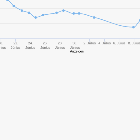
10
3410,98
979
10
3744,27
1120
10
1929,47
923
20.
22.
24.
26.
28.
30.
2. Július
4. Július
6. Július
8. Júliu
nius
Június
Június
Június
Június
Június
Anzeigen
10
2948,95
900
8
2036,49
1069
11
5062,21
1350
8
2834,94
1302
10
2668,71
969