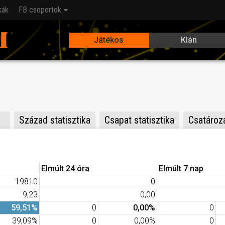
kák
FB csoportok
Játékos
Klán
I
Század statisztika
Csapat statisztika
Csatározá
Elmúlt 24 óra
Elmúlt 7 nap
19810
0
9,23
0,00
59,51%
0
0,00%
0
39,09%
0
0,00%
0