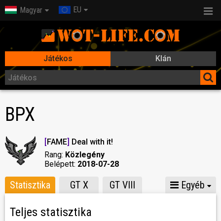
EU
Magyar
Játékos
Klán
BPX
[
FAME
]
Deal with it!
Rang:
Közlegény
Belépett:
2018-07-28
Statisztika
GT X
GT VIII
Egyéb
Teljes statisztika