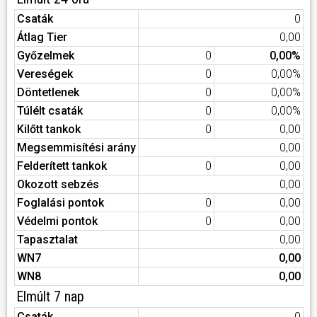
Csaták
0
Átlag Tier
0,00
Győzelmek
0
0,00%
Vereségek
0
0,00%
Döntetlenek
0
0,00%
Túlélt csaták
0
0,00%
Kilőtt tankok
0
0,00
Megsemmisítési arány
0,00
Felderített tankok
0
0,00
Okozott sebzés
0,00
Foglalási pontok
0
0,00
Védelmi pontok
0
0,00
Tapasztalat
0,00
WN7
0,00
WN8
0,00
Elmúlt 7 nap
Csaták
0