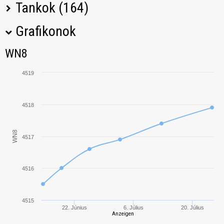
Tankok (164)
Grafikonok
Tank neve
M
WN8
WN8
IS-6
4563,92
4519
T-62A
4585,30
4518
FCM 50 t
4707,79
WN8
T26E4
4517
4940,16
SuperPershing
T-54
5377,15
4516
Bat.-Châtillon 25 t
4779,14
4515
22. Június
6. Július
20. Július
Anzeigen
M41 Walker
6595,29