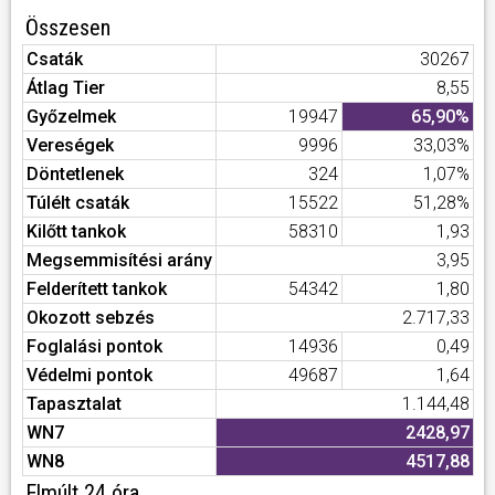
Összesen
Csaták
30267
Átlag Tier
8,55
Győzelmek
19947
65,90%
Vereségek
9996
33,03%
Döntetlenek
324
1,07%
Túlélt csaták
15522
51,28%
Kilőtt tankok
58310
1,93
Megsemmisítési arány
3,95
Felderített tankok
54342
1,80
Okozott sebzés
2.717,33
Foglalási pontok
14936
0,49
Védelmi pontok
49687
1,64
Tapasztalat
1.144,48
WN7
2428,97
WN8
4517,88
Elmúlt 24 óra