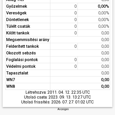
Győzelmek
0
0,00%
Vereségek
0
0,00%
Döntetlenek
0
0,00%
Túlélt csaták
0
0,00%
Kilőtt tankok
0
0,00
Megsemmisítési arány
0,00
Felderített tankok
0
0,00
Okozott sebzés
0,00
Foglalási pontok
0
0,00
Védelmi pontok
0
0,00
Tapasztalat
0,00
WN7
0,00
WN8
0,00
Létrehozva:
2011. 04. 12. 22:35 UTC
Utolsó csata:
2023. 09. 13. 13:27 UTC
Utolsó frissítés:
2026. 07. 27. 01:02 UTC
Anzeigen