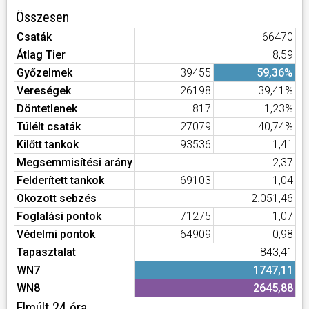
Összesen
Csaták
66470
Átlag Tier
8,59
Győzelmek
39455
59,36%
Vereségek
26198
39,41%
Döntetlenek
817
1,23%
Túlélt csaták
27079
40,74%
Kilőtt tankok
93536
1,41
Megsemmisítési arány
2,37
Felderített tankok
69103
1,04
Okozott sebzés
2.051,46
Foglalási pontok
71275
1,07
Védelmi pontok
64909
0,98
Tapasztalat
843,41
WN7
1747,11
WN8
2645,88
Elmúlt 24 óra