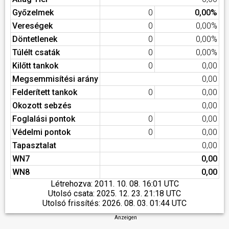
Győzelmek
0
0,00%
Vereségek
0
0,00%
Döntetlenek
0
0,00%
Túlélt csaták
0
0,00%
Kilőtt tankok
0
0,00
Megsemmisítési arány
0,00
Felderített tankok
0
0,00
Okozott sebzés
0,00
Foglalási pontok
0
0,00
Védelmi pontok
0
0,00
Tapasztalat
0,00
WN7
0,00
WN8
0,00
Létrehozva:
2011. 10. 08. 16:01 UTC
Utolsó csata:
2025. 12. 23. 21:18 UTC
Utolsó frissítés:
2026. 08. 03. 01:44 UTC
Anzeigen