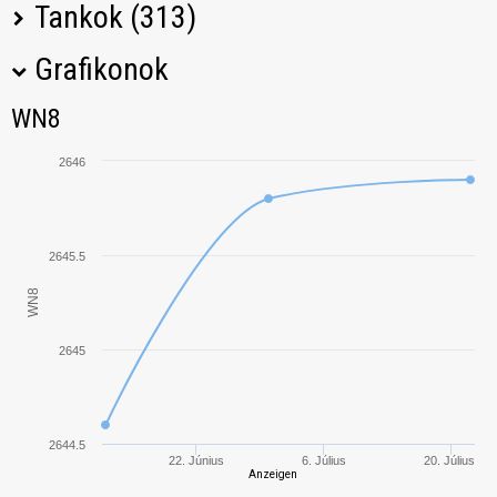
Tankok (313)
Grafikonok
Tank neve
M
WN8
WN8
T110E5
3105,13
2646
T110E4
2696,23
T34
2528,06
2645.5
WN8
Jagdpanzer E
2632,02
100
2645
Löwe
1245,37
T30
2734,57
2644.5
22. Június
6. Július
20. Július
Anzeigen
FV215b (183)
3464,18