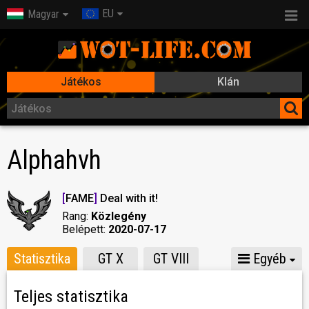
EU
Magyar
Játékos
Klán
Alphahvh
[
FAME
]
Deal with it!
Rang:
Közlegény
Belépett:
2020-07-17
Statisztika
GT X
GT VIII
Egyéb
Teljes statisztika