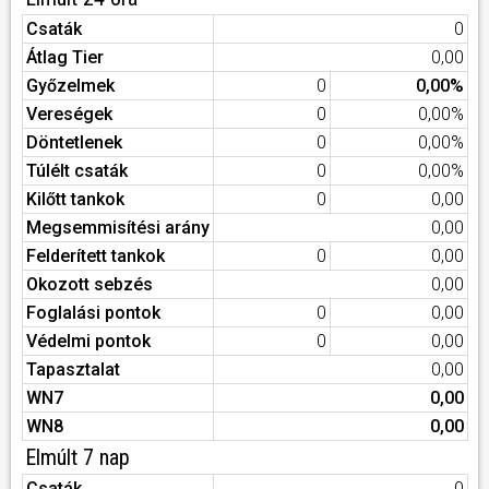
Csaták
0
Átlag Tier
0,00
Győzelmek
0
0,00%
Vereségek
0
0,00%
Döntetlenek
0
0,00%
Túlélt csaták
0
0,00%
Kilőtt tankok
0
0,00
Megsemmisítési arány
0,00
Felderített tankok
0
0,00
Okozott sebzés
0,00
Foglalási pontok
0
0,00
Védelmi pontok
0
0,00
Tapasztalat
0,00
WN7
0,00
WN8
0,00
Elmúlt 7 nap
Csaták
0